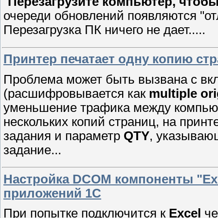
"
Перезагрузите компьютер, чтоб
очереди обновлений появляются "о
Перезагрузка ПК ничего не дает.....
Принтер печатает одну копию ст
Проблема может быть вызвана с в
(расшифровывается как
multiple or
уменьшение трафика между компьют
нескольких копий страниц, на принт
задания и параметр
QTY
, указываю
задание...
Настройка DCOM компоненты "Exce
приложений 1С
При попытке подключится к
Excel
че