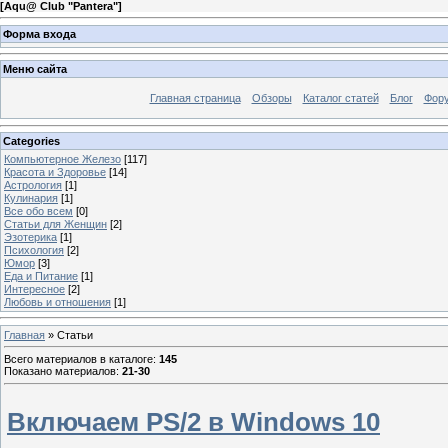
[
Aqu@ Club "Pantera"
]
Форма входа
Меню сайта
Главная страница
Обзоры
Каталог статей
Блог
Фор
Categories
Компьютерное Железо
[117]
Красота и Здоровье
[14]
Астрология
[1]
Кулинария
[1]
Все обо всем
[0]
Статьи для Женщин
[2]
Эзотерика
[1]
Психология
[2]
Юмор
[3]
Еда и Питание
[1]
Интересное
[2]
Любовь и отношения
[1]
Главная
»
Статьи
Всего материалов в каталоге
:
145
Показано материалов
:
21-30
Включаем PS/2 в Windows 10