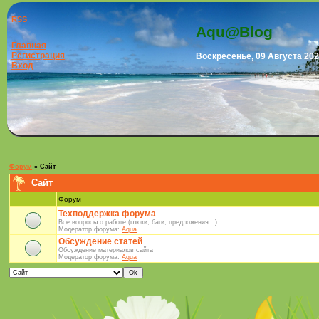
RSS
Aqu@Blog
Главная
Регистрация
Воскресенье, 09 Августа 202
Вход
Форум
»
Сайт
Сайт
Форум
Техподдержка форума
Все вопросы о работе (глюки, баги, предложения...)
Модератор форума:
Aqua
Обсуждение статей
Обсуждение материалов сайта
Модератор форума:
Aqua