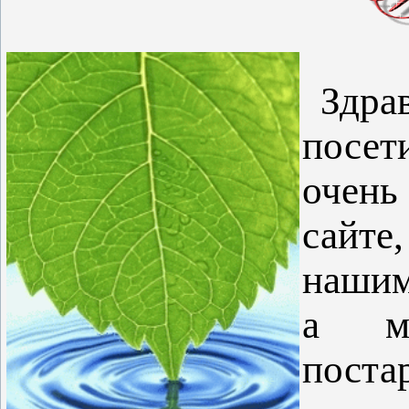
Здр
посе
очень
сайте,
нашим
а м
пост