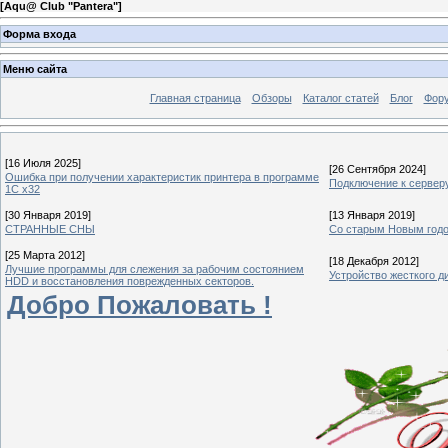
[
Aqu@ Club "Pantera"
]
Форма входа
Меню сайта
Главная страница
Обзоры
Каталог статей
Блог
Фор
[16 Июля 2025]
[26 Сентября 2024]
Ошибка при получении характеристик принтера в программе
Подключение к сервер
1С x32
[30 Января 2019]
[13 Января 2019]
СТРАННЫЕ СНЫ
Со старым Новым год
[25 Марта 2012]
[18 Декабря 2012]
Лучшие программы для слежения за рабочим состоянием
Устройство жесткого д
HDD и восстановления поврежденных секторов.
Добро Пожаловать !