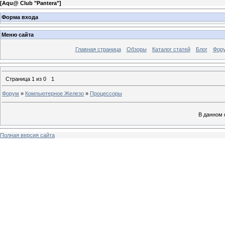
[
Aqu@ Club "Pantera"
]
Форма входа
Меню сайта
Главная страница
Обзоры
Каталог статей
Блог
Фор
Страница
1
из
0
1
Форум
»
Компьютерное Железо
»
Процессоры
В данном 
Полная версия сайта