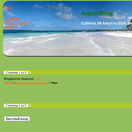
RSS
Aqu@Blog
Главная
Регистрация
Суббота, 08 Августа 2026, 20
Вход
1
Страница
1
из
0
Модератор форума:
Aqua
Форум
»
Компьютерное Железо
»
Звук
1
Страница
1
из
0