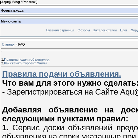
[
Aqu@ Blog "Pantera"
]
Форма входа
Меню сайта
Главная страница
Обзоры
Каталог статей
Блог
Фор
Главная
» FAQ
1.
Правила подачи объявления.
2.
Как скачать торрент Файлы
Правила подачи объявления.
Что вам для этого нужно сделать
- Зарегистрироваться на Сайте Aqu
Добавляя объявление на дос
следующими пунктами правил:
1.
Сервис доски объявлений предо
объявления на сроки указанные при