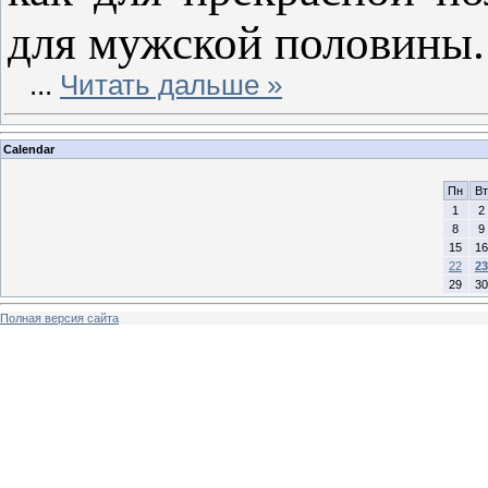
для мужской половины.
...
Читать дальше »
Calendar
Пн
Вт
1
2
8
9
15
16
22
23
29
30
Полная версия сайта