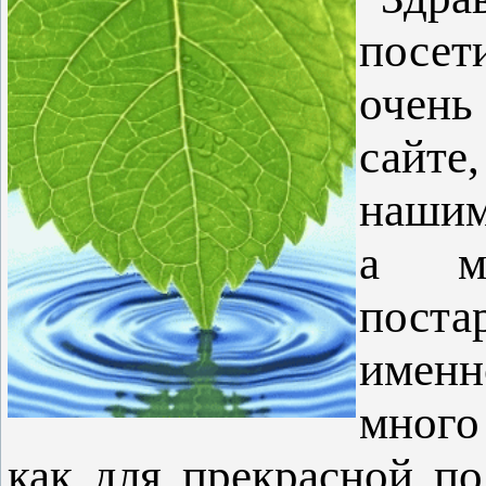
посе
очень
сайте,
нашим
а м
пост
именн
много
как для прекрасной по