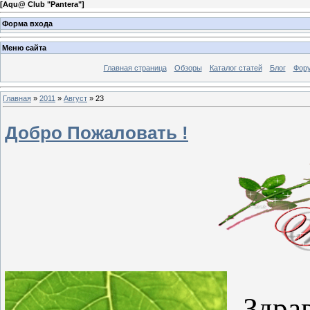
[
Aqu@ Club "Pantera"
]
Форма входа
Меню сайта
Главная страница
Обзоры
Каталог статей
Блог
Фор
Главная
»
2011
»
Август
»
23
Добро Пожаловать !
Здр