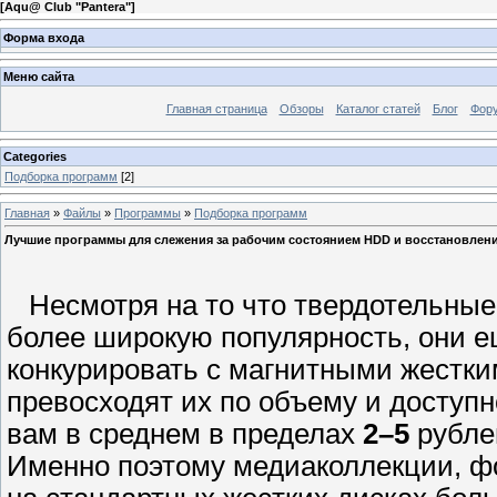
[
Aqu@ Club "Pantera"
]
Форма входа
Меню сайта
Главная страница
Обзоры
Каталог статей
Блог
Фор
Categories
Подборка программ
[2]
Главная
»
Файлы
»
Программы
»
Подборка программ
Лучшие программы для слежения за рабочим состоянием HDD и восстановлен
Несмотря на то что твердотельны
более широкую популярность, они е
конкурировать с магнитными жестки
превосходят их по объему и доступн
вам в среднем в пределах
2–5
рублей
Именно поэтому медиаколлекции, фо