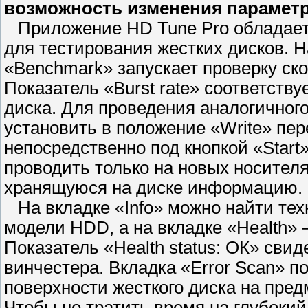
возможность изменения парамет
Приложение HD Tune Pro обладае
для тестирования жестких дисков. Н
«Benchmark» запускает проверку ск
Показатель «Burst rate» соответству
диска. Для проведения аналогичног
установить в положение «Write» пе
непосредственно под кнопкой «Star
проводить только на новых носителя
хранящуюся на диске информацию.
На вкладке «Info» можно найти те
модели HDD, а на вкладке «Health»
Показатель «Health status: ОК» сви
винчестера. Вкладка «Error Scan» п
поверхности жесткого диска на пре
Чтобы не тратить время на глубоки