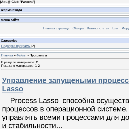
[
Aqu@ Club "Pantera"
]
Форма входа
Меню сайта
Главная страница
Обзоры
Каталог статей
Блог
Фор
Categories
Подборка программ
[2]
Главная
»
Файлы
» Программы
В разделе материалов
:
2
Показано материалов
:
1-2
Управление запущеными процесс
Lasso
Process Lasso способна осуществ
процессов в операционной системе.
управлять всеми процессами для д
и стабильности...