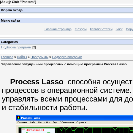
[
Aqu@ Club "Pantera"
]
Форма входа
Меню сайта
Главная страница
Обзоры
Каталог статей
Блог
Фор
Categories
Подборка программ
[2]
Главная
»
Файлы
»
Программы
»
Подборка программ
Управление запущеными процессами с помощью программы Process Lasso
Process Lasso
способна осущест
процессов в операционной системе.
управлять всеми процессами для д
и стабильности работы.