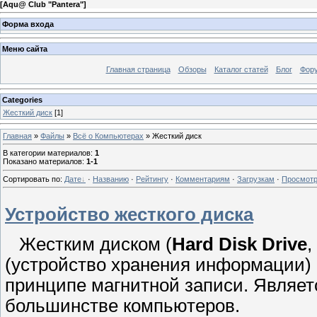
[
Aqu@ Club "Pantera"
]
Форма входа
Меню сайта
Главная страница
Обзоры
Каталог статей
Блог
Фор
Categories
Жесткий диск
[1]
Главная
»
Файлы
»
Всё о Компьютерах
» Жесткий диск
В категории материалов
:
1
Показано материалов
:
1-1
Сортировать по
:
Дате
·
Названию
·
Рейтингу
·
Комментариям
·
Загрузкам
·
Просмот
Устройство жесткого диска
Жестким диском (
Hard Disk Drive
,
(устройство хранения информации) 
принципе магнитной записи. Являе
большинстве компьютеров.