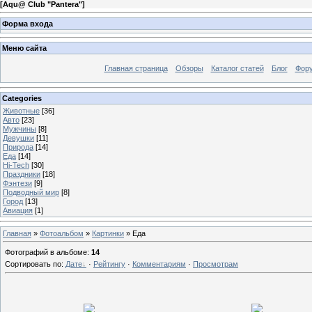
[
Aqu@ Club "Pantera"
]
Форма входа
Меню сайта
Главная страница
Обзоры
Каталог статей
Блог
Фор
Categories
Животные
[36]
Авто
[23]
Мужчины
[8]
Девушки
[11]
Природа
[14]
Еда
[14]
Hi-Tech
[30]
Праздники
[18]
Фэнтези
[9]
Подводный мир
[8]
Город
[13]
Авиация
[1]
Главная
»
Фотоальбом
»
Картинки
» Еда
Фотографий в альбоме
:
14
Сортировать по
:
Дате
·
Рейтингу
·
Комментариям
·
Просмотрам