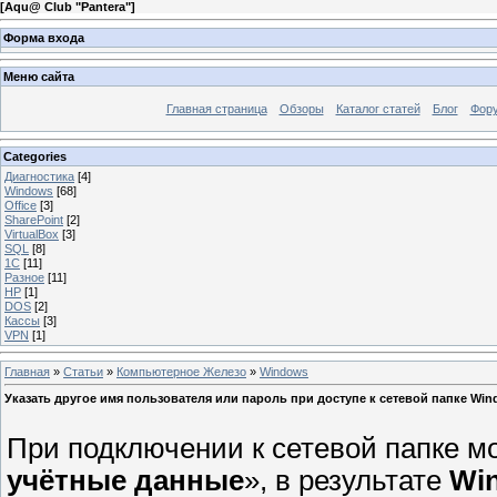
[
Aqu@ Club "Pantera"
]
Форма входа
Меню сайта
Главная страница
Обзоры
Каталог статей
Блог
Фор
Categories
Диагностика
[4]
Windows
[68]
Office
[3]
SharePoint
[2]
VirtualBox
[3]
SQL
[8]
1C
[11]
Разное
[11]
HP
[1]
DOS
[2]
Кассы
[3]
VPN
[1]
Главная
»
Статьи
»
Компьютерное Железо
»
Windows
Указать другое имя пользователя или пароль при доступе к сетевой папке Win
При подключении к сетевой папке мо
учётные данные
», в результате
Wi