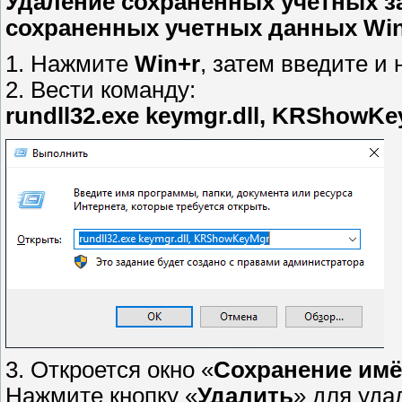
Удаление сохранённых учетных за
сохраненных учетных данных Wi
1. Нажмите
Win+r
, затем введите и
2. Вести команду:
rundll32.exe keymgr.dll, KRShowK
3. Откроется окно «
Сохранение имё
Нажмите кнопку «
Удалить
» для уда