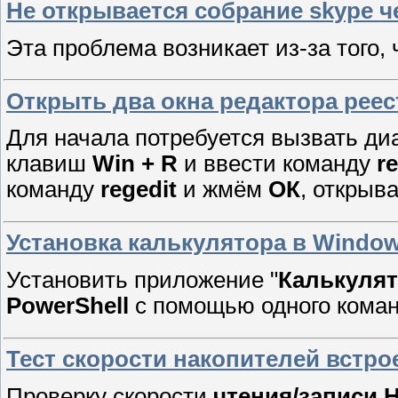
Не открывается собрание skype че
Эта проблема возникает из-за того, 
Открыть два окна редактора реес
Для начала потребуется вызвать ди
клавиш
Win
+ R
и ввести команду
r
команду
regedit
и жмём
ОК
, открыва
Установка калькулятора в Window
Установить приложение "
Калькуля
PowerShell
с помощью одного команд
Тест скорости накопителей встр
Проверку скорости
чтения/записи 