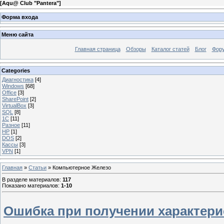
[
Aqu@ Club "Pantera"
]
Форма входа
Меню сайта
Главная страница
Обзоры
Каталог статей
Блог
Фор
Categories
Диагностика
[4]
Windows
[68]
Office
[3]
SharePoint
[2]
VirtualBox
[3]
SQL
[8]
1C
[11]
Разное
[11]
HP
[1]
DOS
[2]
Кассы
[3]
VPN
[1]
Главная
»
Статьи
» Компьютерное Железо
В разделе материалов
:
117
Показано материалов
:
1-10
Ошибка при получении характери