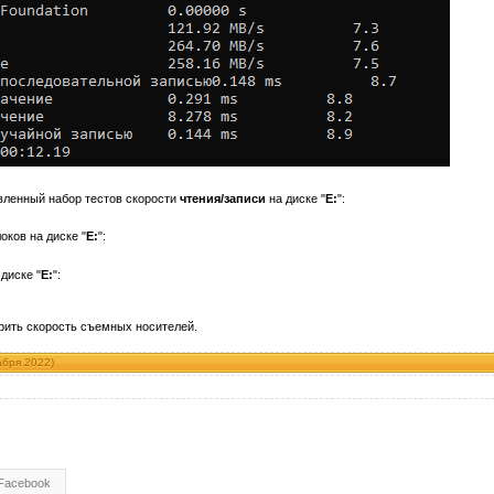
ленный набор тестов скорости
чтения/записи
на диске "
E:
":
оков на диске "
E:
":
диске "
E:
":
ерить скорость съемных носителей.
абря 2022)
Facebook