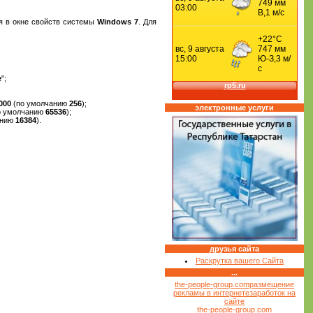
ся в окне свойств системы
Windows 7
. Для
e
";
000
(по умолчанию
256
);
электронные услуги
о умолчанию
65536
);
анию
16384
).
друзья сайта
Раскрутка вашего Сайта
...
the-people-group.com
размещение
рекламы в интернете
заработок на
сайте
the-people-group.com