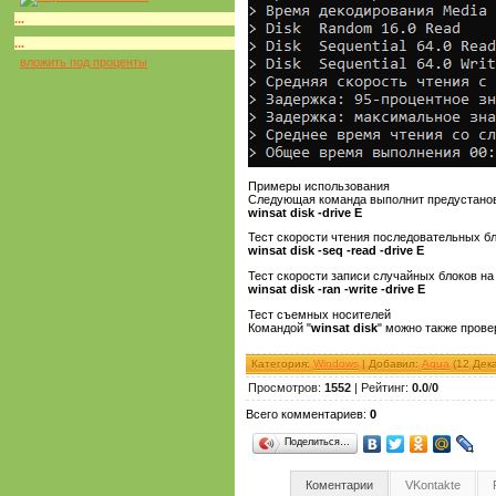
...
...
вложить под проценты
Примеры использования
Следующая команда выполнит предустанов
winsat disk -drive E
Тест скорости чтения последовательных бл
winsat disk -seq -read -drive E
Тест скорости записи случайных блоков на 
winsat disk -ran -write -drive E
Тест съемных носителей
Командой "
winsat disk
" можно также пров
Категория
:
Windows
|
Добавил
:
Aqua
(12 Дек
Просмотров
:
1552
|
Рейтинг
:
0.0
/
0
Всего комментариев
:
0
Поделиться…
Коментарии
VKontakte