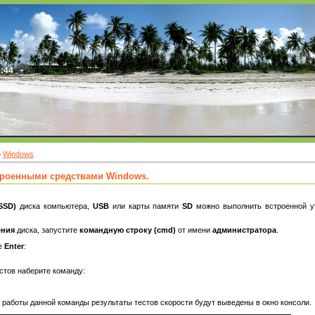
0:44
»
Windows
строенными средствами Windows.
SSD)
диска компьютера,
USB
или карты памяти
SD
можно выполнить встроенной 
ения
диска, запустите
командную строку (cmd)
от имени
администратора
.
те
Enter
:
стов наберите команду:
 работы данной команды результаты тестов скорости будут выведены в окно консоли.