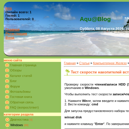
RSS
Онлайн всего:
1
Гостей:
1
Aqu@Blog
Пользователей:
0
Суббота, 08 Августа 2026, 1
Главная
Регистрация
Вход
меню сайта
Главная
»
Статьи
»
Компьютерное Железо
Главная страница
Обзоры
Тест скорости накопителей в
Каталог статей
Блог
Проверку скорости
чтения/записи HDD (
Форум
умолчанию в
Windows
.
Фотоальбомы
Чтобы выполнить тест скорости
записи/чт
Гостевая книга
1. Нажмите
Win+r
, затем введите и нажми
Обратная связь
2. Вести команду:
cmd
FAQ (вопрос/ответ)
Для запуска предустановленного набора те
категории раздела
winsat disk
Диагностика
[4]
и нажмите клавишу "
Enter
". По завершении
Windows
[68]