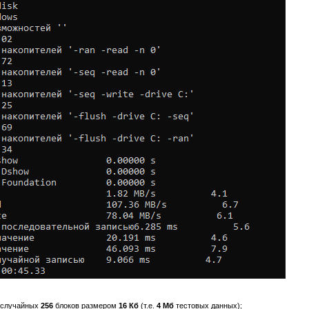
я случайных
256
блоков размером
16 Кб
(т.е.
4 Мб
тестовых данных);