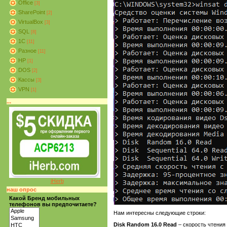
Office
[3]
SharePoint
[2]
VirtualBox
[3]
SQL
[8]
1C
[11]
Разное
[11]
HP
[1]
DOS
[2]
Кассы
[3]
VPN
[1]
...
iHerb
наш опрос
Какой Бренд мобильных
телефонов вы предпочитаете?
Нам интересны следующие строки:
Disk Random 16.0 Read
– скорость чтени