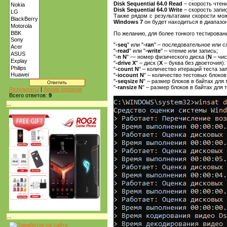
Disk Sequential 64.0 Read
– скорость чтен
Disk Sequential 64.0 Write
– скорость запи
Также рядом с результатами скорости мо
Windows 7
он будет находиться в диапазо
По желанию, для более тонкого тестировани
"
-seq
" или "
-ran
" – последовательное или с
"
-read
" или "
-write
" – чтение или запись;
"
-n N
" — номер физического диска (
N
– чис
"
-drive X
" – диск (
X
– буква без двоеточия).
"
-count N
" – количество итераций теста за
"
-iocount N
" – количество тестовых блоко
"
-seqsize N
" – размер блоков в байтах для
"
-ransize N
" – размер блоков в байтах для 
Результаты
|
Архив опросов
Всего ответов:
9
...
...