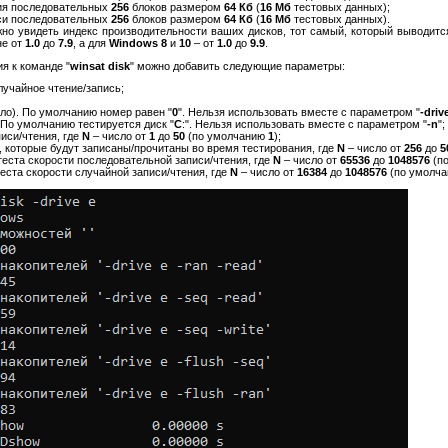
ия последовательных
256
блоков размером
64 Кб
(
16 Мб
тестовых данных);
си последовательных
256
блоков размером
64 Кб
(
16 Мб
тестовых данных).
жно увидеть индекс производительности ваших дисков, тот самый, который выводит
не от
1.0
до
7.9
, а для
Windows 8
и
10
– от
1.0
до
9.9
.
я к команде "
winsat disk
" можно добавить следующие параметры:
лучайное чтение/запись;
ло). По умолчанию номер равен "
0
". Нельзя использовать вместе с параметром "
-driv
 По умолчанию тестируется диск "
C
:". Нельзя использовать вместе с параметром "
-n
";
писи/чтения, где
N
– число от
1
до
50
(по умолчанию
1
);
в, которые будут записаны/прочитаны во время тестирования, где
N
– число от
256
до
5
 теста скорости последовательной записи/чтения, где
N
– число от
65536
до
1048576
(п
теста скорости случайной записи/чтения, где
N
– число от
16384
до
1048576
(по умолч