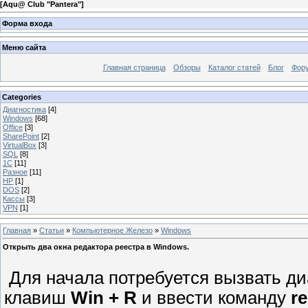
[
Aqu@ Club "Pantera"
]
Форма входа
Меню сайта
Главная страница
Обзоры
Каталог статей
Блог
Фор
Categories
Диагностика
[4]
Windows
[68]
Office
[3]
SharePoint
[2]
VirtualBox
[3]
SQL
[8]
1C
[11]
Разное
[11]
HP
[1]
DOS
[2]
Кассы
[3]
VPN
[1]
Главная
»
Статьи
»
Компьютерное Железо
»
Windows
Открыть два окна редактора реестра в Windows.
Для начала потребуется вызвать ди
клавиш
Win + R
и ввести команду
re