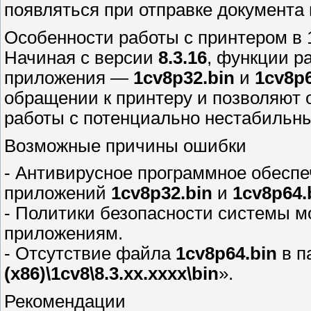
появляться при отправке документа
Особенности работы с принтером в
Начиная с версии
8.3.16
, функции р
приложения —
1cv8p32.bin
и
1cv8p6
обращении к принтеру и позволяют
работы с потенциально нестабильн
Возможные причины ошибки
- Антивирусное программное обеспе
приложений
1cv8p32.bin
и
1cv8p64.
- Политики безопасности системы мо
приложениям.
- Отсутствие файла
1cv8p64.bin
в п
(x86)\1cv8\8.3.xx.xxxx\bin
».
Рекомендации