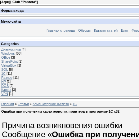
[
Aqu@ Club "Pantera"
]
Форма входа
Меню сайта
Главная страница
Обзоры
Каталог статей
Блог
Фор
Categories
Диагностика
[4]
Windows
[68]
Office
[3]
SharePoint
[2]
VirtualBox
[3]
SQL
[8]
1C
[11]
Разное
[11]
HP
[1]
DOS
[2]
Кассы
[3]
VPN
[1]
Главная
»
Статьи
»
Компьютерное Железо
»
1C
Ошибка при получении характеристик принтера в программе 1С x32
Причина возникновения ошибки
Сообщение «
Ошибка при получени