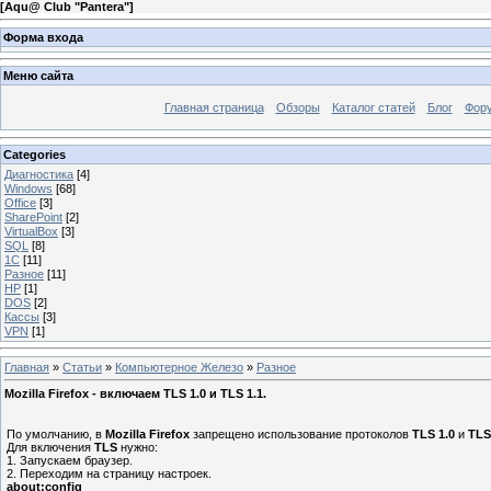
[
Aqu@ Club "Pantera"
]
Форма входа
Меню сайта
Главная страница
Обзоры
Каталог статей
Блог
Фор
Categories
Диагностика
[4]
Windows
[68]
Office
[3]
SharePoint
[2]
VirtualBox
[3]
SQL
[8]
1C
[11]
Разное
[11]
HP
[1]
DOS
[2]
Кассы
[3]
VPN
[1]
Главная
»
Статьи
»
Компьютерное Железо
»
Разное
Mozilla Firefox - включаем TLS 1.0 и TLS 1.1.
По умолчанию, в
Mozilla Firefox
запрещено использование протоколов
TLS 1.0
и
TLS
Для включения
TLS
нужно:
1. Запускаем браузер.
2. Переходим на страницу настроек.
about:config