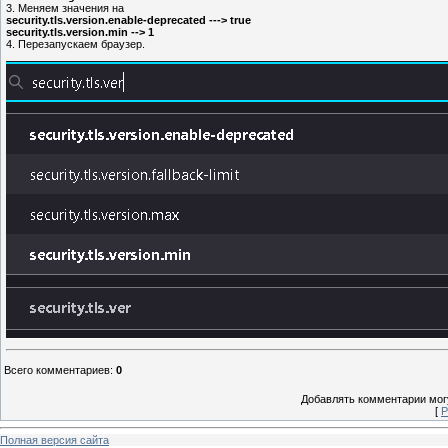
3. Меняем значения на
security.tls.version.enable-deprecated ---> true
security.tls.version.min --> 1
4. Перезапускаем браузер.
Всего комментариев
:
0
Добавлять комментарии могу
[
Р
Полная версия сайта