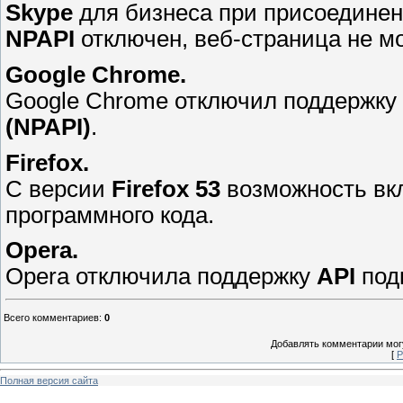
Skype
для бизнеса при присоединен
NPAPI
отключен, веб-страница не мо
Google Chrome.
Google Chrome отключил поддержку
(NPAPI)
.
Firefox.
С версии
Firefox 53
возможность вк
программного кода.
Opera.
Opera отключила поддержку
API
под
Всего комментариев
:
0
Добавлять комментарии могу
[
Р
Полная версия сайта