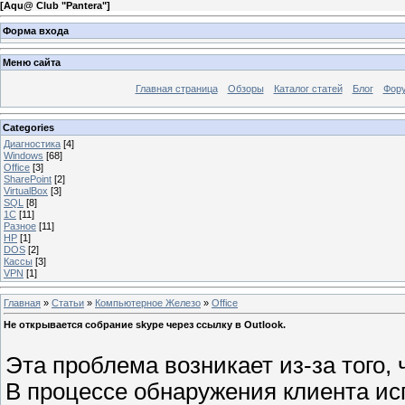
[
Aqu@ Club "Pantera"
]
Форма входа
Меню сайта
Главная страница
Обзоры
Каталог статей
Блог
Фор
Categories
Диагностика
[4]
Windows
[68]
Office
[3]
SharePoint
[2]
VirtualBox
[3]
SQL
[8]
1C
[11]
Разное
[11]
HP
[1]
DOS
[2]
Кассы
[3]
VPN
[1]
Главная
»
Статьи
»
Компьютерное Железо
»
Office
Не открывается собрание skype через ссылку в Outlook.
Эта проблема возникает из-за того,
В процессе обнаружения клиента и