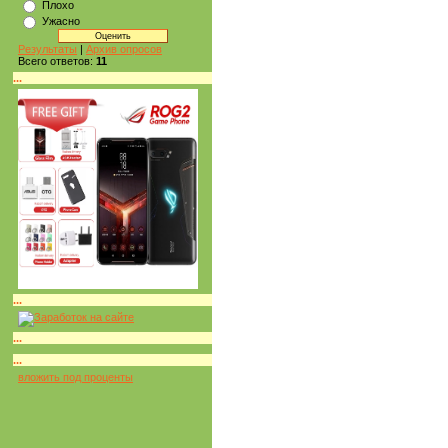
Плохо
Ужасно
Результаты
|
Архив опросов
Всего ответов:
11
...
...
...
...
вложить под проценты