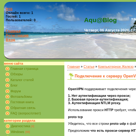
RSS
Онлайн всего:
1
Гостей:
1
Aqu@Blog
Пользователей:
0
Четверг, 06 Августа 2026, 17
Главная
Регистрация
Вход
меню сайта
Главная
»
Статьи
»
Компьютерное Железо
Главная страница
Обзоры
Подключение к серверу OpenV
Каталог статей
Блог
OpenVPN
поддерживает подключения чер
Форум
1. Нет аутентификации через прокси;
Фотоальбомы
2. Базовая прокси-аутентификация;
Гостевая книга
3. Аутентификация NTLM proxy.
Обратная связь
Использование прокси
HTTP
требует, чтоб
FAQ (вопрос/ответ)
proto tcp
категории раздела
Убедитесь, что все строки
proto udp
в фай
Диагностика
[4]
Предположим
что есть прокси-сервер H
Windows
[68]