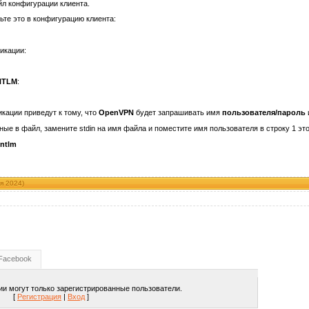
л конфигурации клиента.
ьте это в конфигурацию клиента:
икации:
NTLM
:
ации приведут к тому, что
OpenVPN
будет запрашивать имя
пользователя/пароль
ые в файл, замените stdin на имя файла и поместите имя пользователя в строку 1 этог
 ntlm
я 2024)
Facebook
и могут только зарегистрированные пользователи.
[
Регистрация
|
Вход
]