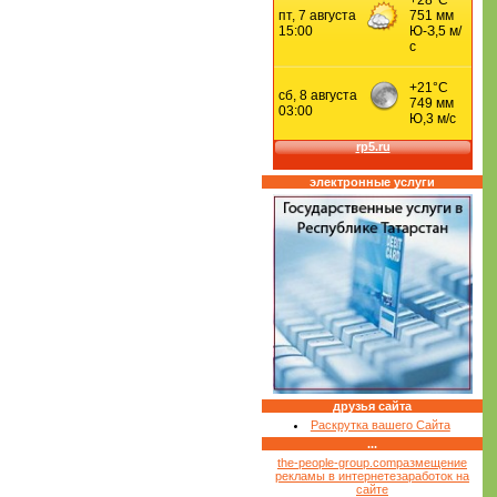
электронные услуги
друзья сайта
Раскрутка вашего Сайта
...
the-people-group.com
размещение
рекламы в интернете
заработок на
сайте