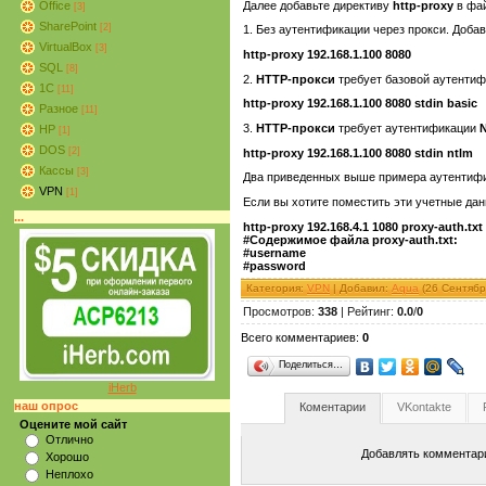
Далее добавьте директиву
http-proxy
в фай
Office
[3]
SharePoint
[2]
1. Без аутентификации через прокси. Добав
VirtualBox
[3]
http-proxy 192.168.1.100 8080
SQL
[8]
2.
HTTP-прокси
требует базовой аутентиф
1C
[11]
http-proxy 192.168.1.100 8080 stdin basic
Разное
[11]
3.
HTTP-прокси
требует аутентификации
HP
[1]
DOS
[2]
http-proxy 192.168.1.100 8080 stdin ntlm
Кассы
[3]
Два приведенных выше примера аутентифик
VPN
[1]
Если вы хотите поместить эти учетные данн
...
http-proxy 192.168.4.1 1080 proxy-auth.txt
#Содержимое файла proxy-auth.txt:
#username
#password
Категория
:
VPN
|
Добавил
:
Aqua
(26 Сентябр
Просмотров
:
338
|
Рейтинг
:
0.0
/
0
Всего комментариев
:
0
Поделиться…
iHerb
наш опрос
Коментарии
VKontakte
Оцените мой сайт
Отлично
Добавлять комментари
Хорошо
Неплохо