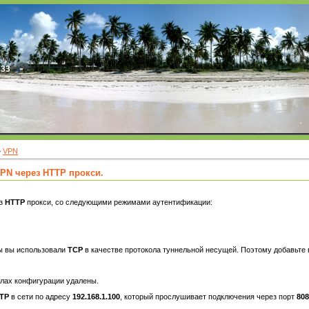
:33
»
VPN
PN через HTTP прокси.
ез
HTTP
прокси, со следующими режимами аутентификации:
ы вы использовали
TCP
в качестве протокола туннельной несущей. Поэтому добавьте 
лах конфигурации удалены.
TTP
в сети по адресу
192.168.1.100
, который прослушивает подключения через порт
808