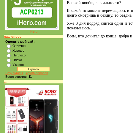
В какой вообще я реальности?
В какой-то момент перемещаюсь и н
долго смотришь в бездну, то бездна
Уже 3 дня подряд снится один и тот
показываюсь...
iHerb
Всем, кто дочитал до конца, добра 
наш опрос
Оцените мой сайт
Отлично
Хорошо
Неплохо
Плохо
Ужасно
Результаты
|
Архив опросов
Всего ответов:
11
...