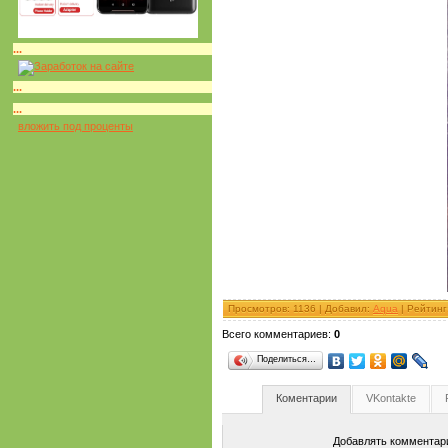
...
...
...
вложить под проценты
Просмотров
: 1136 |
Добавил
:
Aqua
|
Рейтинг
Всего комментариев
:
0
Поделиться…
Коментарии
VKontakte
Добавлять комментари