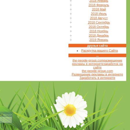
2018 Январь
2018 Февраль
2018 Май
2018 Июль
2018 Август
2018 Сентябрь
2018 Октябрь
2018 Ноябрь
2018 Декабрь
2019 Январь
друзья сайта
Раскрутка вашего Сайта
...
the-people-group.com
размещение
рекламы в интернете
заработок на
сайте
the-people-group.com
Размещение рекламы в интернете
Заработать в интернете