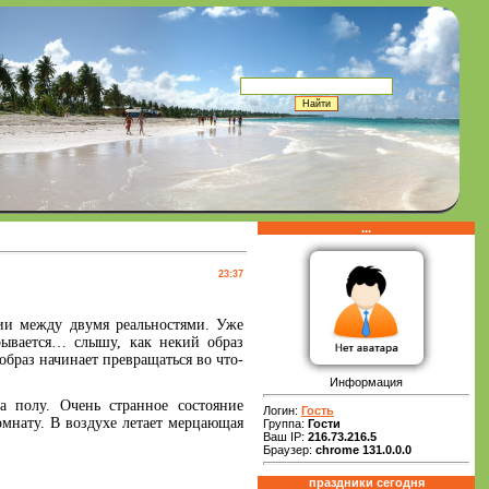
...
23:37
ии между двумя реальностями. Уже
рывается… слышу, как некий образ
образ начинает превращаться во что-
Информация
а полу. Очень странное состояние
Логин:
Гость
комнату. В воздухе летает мерцающая
Группа:
Гости
Ваш IP:
216.73.216.5
Браузер:
chrome 131.0.0.0
праздники сегодня