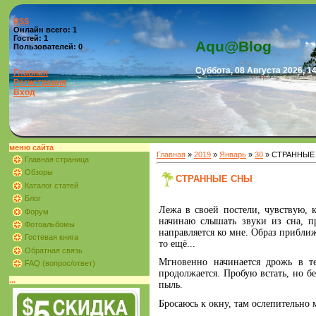
RSS
Онлайн всего:
1
Гостей:
1
Aqu@Blog
Пользователей:
0
Суббота, 08 Августа 2026, 1
Главная
Регистрация
Вход
меню сайта
Главная
»
2019
»
Январь
»
30
» СТРАННЫЕ
Главная страница
Обзоры
СТРАННЫЕ СНЫ
Каталог статей
Блог
Лежа в своей постели, чувствую,
Форум
начинаю слышать звуки из сна, п
Фотоальбомы
направляется ко мне. Образ приближ
Гостевая книга
то ещё...
Обратная связь
Мгновенно начинается дрожь в те
FAQ (вопрос/ответ)
продолжается. Пробую встать, но 
...
пыль.
Бросаюсь к окну, там ослепительно 