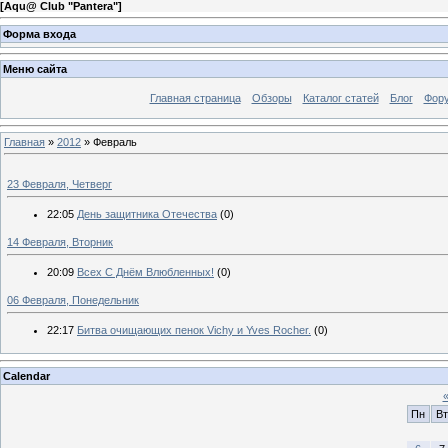
[
Aqu@ Club "Pantera"
]
Форма входа
Меню сайта
Главная страница
Обзоры
Каталог статей
Блог
Фор
Главная
»
2012
»
Февраль
23 Февраля, Четверг
22:05
День защитника Отечества
(0)
14 Февраля, Вторник
20:09
Всех С Днём Влюбленных!
(0)
06 Февраля, Понедельник
22:17
Битва очищающих пенок Vichy и Yves Rocher.
(0)
Calendar
Пн
Вт