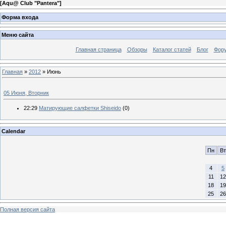
[
Aqu@ Club "Pantera"
]
Форма входа
Меню сайта
Главная страница
Обзоры
Каталог статей
Блог
Фор
Главная
»
2012
»
Июнь
05 Июня, Вторник
22:29
Матирующие салфетки Shiseido
(0)
Calendar
Пн
Вт
4
5
11
12
18
19
25
26
Полная версия сайта