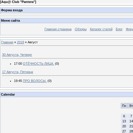
[
Aqu@ Club "Pantera"
]
Форма входа
Меню сайта
Главная страница
Обзоры
Каталог статей
Блог
Фор
Главная
»
2018
»
Август
30 Августа, Четверг
17:00
ОТЁЧНОСТЬ ЛИЦА.
(0)
17 Августа, Пятница
19:45
ПРО ВОЛОСЫ.
(0)
Calendar
Пн
Вт
6
7
13
14
20
21
27
28