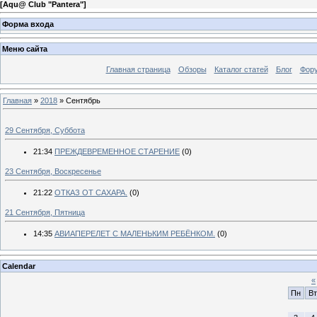
[
Aqu@ Club "Pantera"
]
Форма входа
Меню сайта
Главная страница
Обзоры
Каталог статей
Блог
Фор
Главная
»
2018
»
Сентябрь
29 Сентября, Суббота
21:34
ПРЕЖДЕВРЕМЕННОЕ СТАРЕНИЕ
(0)
23 Сентября, Воскресенье
21:22
ОТКАЗ ОТ САХАРА.
(0)
21 Сентября, Пятница
14:35
АВИАПЕРЕЛЕТ С МАЛЕНЬКИМ РЕБЁНКОМ.
(0)
Calendar
«
Пн
Вт