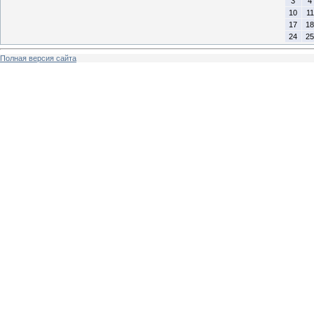
3
4
10
11
17
18
24
25
Полная версия сайта