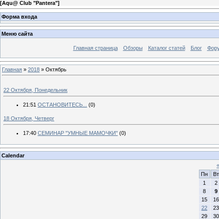
[
Aqu@ Club "Pantera"
]
Форма входа
Меню сайта
Главная страница
Обзоры
Каталог статей
Блог
Фор
Главная
»
2018
»
Октябрь
22 Октября, Понедельник
21:51
ОСТАНОВИТЕСЬ...
(0)
18 Октября, Четверг
17:40
СЕМИНАР "УМНЫЕ МАМОЧКИ"
(0)
Calendar
Пн
Вт
1
2
8
9
15
16
22
23
29
30