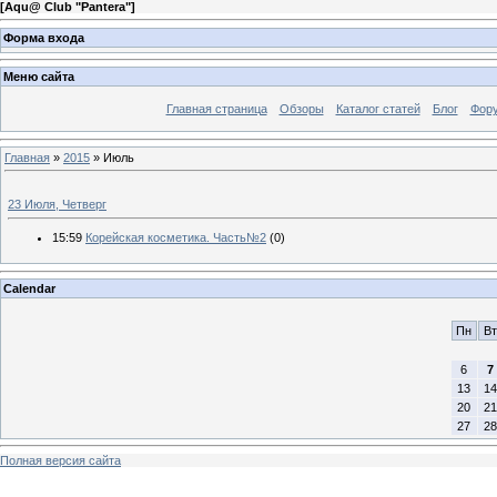
[
Aqu@ Club "Pantera"
]
Форма входа
Меню сайта
Главная страница
Обзоры
Каталог статей
Блог
Фор
Главная
»
2015
»
Июль
23 Июля, Четверг
15:59
Корейская косметика. Часть№2
(0)
Calendar
Пн
Вт
6
7
13
14
20
21
27
28
Полная версия сайта