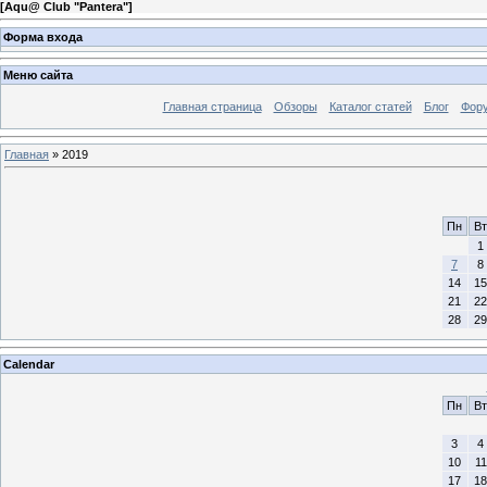
[
Aqu@ Club "Pantera"
]
Форма входа
Меню сайта
Главная страница
Обзоры
Каталог статей
Блог
Фор
Главная
»
2019
Пн
Вт
1
7
8
14
15
21
22
28
29
Calendar
Пн
Вт
3
4
10
11
17
18