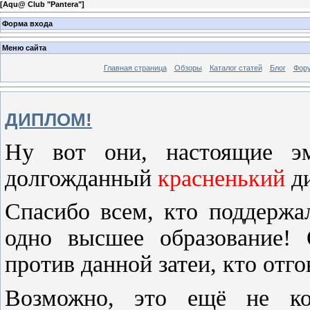
[
Aqu@ Club "Pantera"
]
Форма входа
Меню сайта
Главная страница
Обзоры
Каталог статей
Блог
Фор
ДИПЛОМ!
Ну вот они, настоящие эм
долгожданный
красненький
ди
Спасибо всем, кто поддержа
одно высшее образование!
против данной затеи, кто отго
Возможно, это ещё не кон