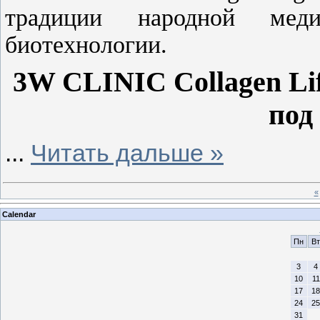
традиции народной мед
биотехнологии.
3W CLINIC Collagen Lif
под
...
Читать дальше »
«
Calendar
Пн
Вт
3
4
10
11
17
18
24
25
31